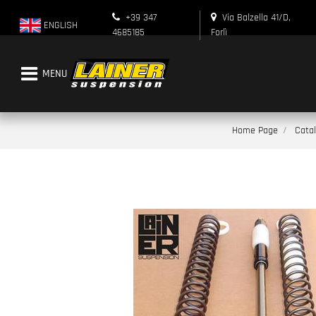
+39 347
Via Balzella 41/D,
ENGLISH
4685185
Forlì
Open menu
Home Page
Catal