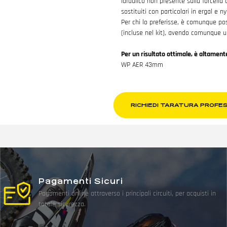
idraulico non presente sulla forcella d
sostituiti con particolari in ergal e ny
Per chi lo preferisse, è comunque pos
(incluse nel kit), avendo comunque un
Per un risultato ottimale, è altamente
WP AER 43mm
RICHIEDI TARATURA PROFE
Pagamenti Sicuri
Pagamenti online attraverso i principali circuiti, per acquisti in
totale sicurezza.