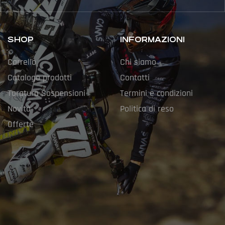
SHOP
INFORMAZIONI
Carrello
Chi siamo
Catalogo prodotti
Contatti
Taratura Sospensioni
Termini e condizioni
Novità
Politica di reso
Offerte