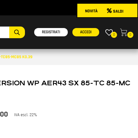
NOVITÀ
SALDI
onibili.
REGISTRATI
ACCEDI
0
0
5-TC85-MC85 K0.39
ERSION WP AER43 SX 85-TC 85-MC
,00
IVA escl. 22%