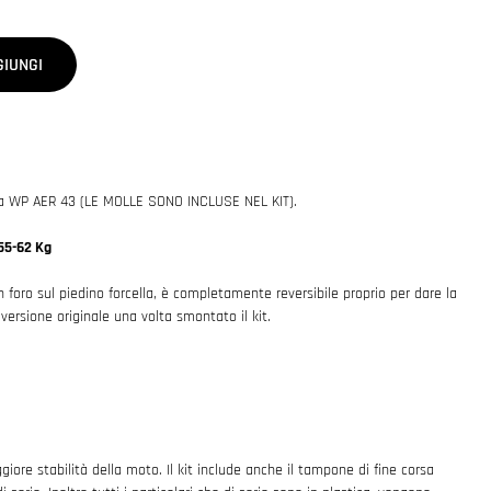
GIUNGI
ella WP AER 43 (LE MOLLE SONO INCLUSE NEL KIT).
 55-62 Kg
 foro sul piedino forcella, è completamente reversibile proprio per dare la
la versione originale una volta smontato il kit.
ore stabilità della moto. Il kit include anche il tampone di fine corsa