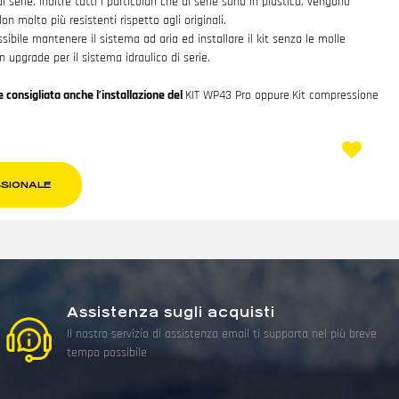
i serie. Inoltre tutti i particolari che di serie sono in plastica, vengono
lon molto più resistenti rispetto agli originali.
sibile mantenere il sistema ad aria ed installare il kit senza le molle
 upgrade per il sistema idraulico di serie.
 consigliata anche l’installazione del
KIT WP43 Pro
oppure
Kit compressione
SSIONALE
Assistenza sugli acquisti
Il nostro servizio di assistenza email ti supporta nel più breve
tempo possibile