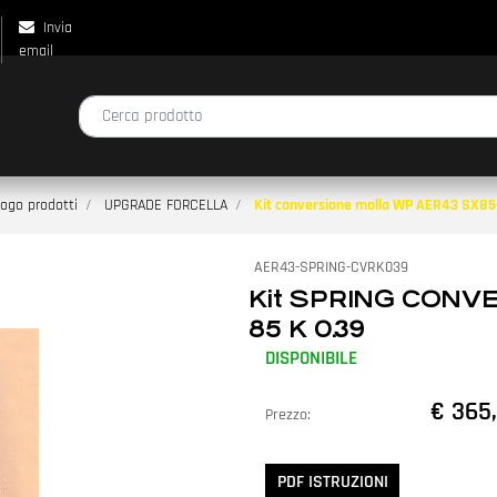
Invia
email
La modifica di un filtro aggiorna automaticamente gli altri filtri disp
ogo prodotti
UPGRADE FORCELLA
Kit conversione molla WP AER43 SX8
AER43-SPRING-CVRK039
Kit SPRING CONV
85 K 0.39
DISPONIBILE
€ 365
Prezzo:
PDF ISTRUZIONI