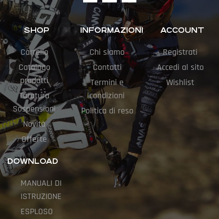
SHOP
INFORMAZIONI
ACCOUNT
Carrello
Chi siamo
Registrati
Catalogo
Contatti
Accedi al sito
prodotti
Termini e
Wishlist
Taratura
condizioni
Sospensioni
Politica di reso
Novità
Offerte
DOWNLOAD
MANUALI DI
ISTRUZIONE
ESPLOSO