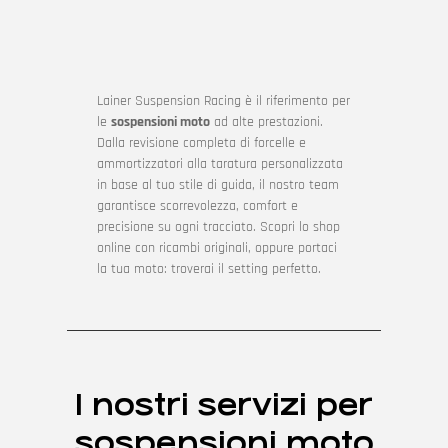
Lainer Suspension Racing è il riferimento per
le
sospensioni moto
ad alte prestazioni.
Dalla revisione completa di forcelle e
ammortizzatori alla taratura personalizzata
in base al tuo stile di guida, il nostro team
garantisce scorrevolezza, comfort e
precisione su ogni tracciato. Scopri lo shop
online con ricambi originali, oppure portaci
la tua moto: troverai il setting perfetto.
I nostri servizi per
sospensioni moto