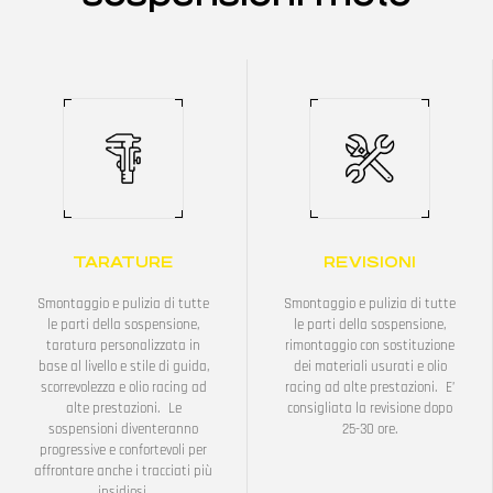
TARATURE
REVISIONI
Smontaggio e pulizia di tutte
Smontaggio e pulizia di tutte
le parti della sospensione,
le parti della sospensione,
taratura personalizzata in
rimontaggio con sostituzione
base al livello e stile di guida,
dei materiali usurati e olio
scorrevolezza e olio racing ad
racing ad alte prestazioni. E’
alte prestazioni. Le
consigliata la revisione dopo
sospensioni diventeranno
25-30 ore.
progressive e confortevoli per
affrontare anche i tracciati più
insidiosi.