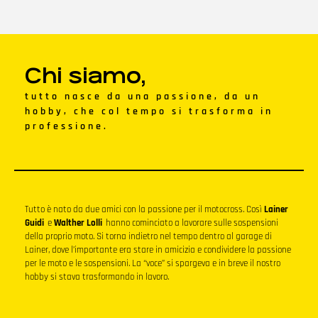
Chi siamo,
tutto nasce da una passione, da un
hobby, che col tempo si trasforma in
professione.
Tutto è nato da due amici con la passione per il motocross. Così
Lainer
Guidi
e
Walther Lolli
hanno cominciato a lavorare sulle sospensioni
della proprio moto. Si torna indietro nel tempo dentro al garage di
Lainer, dove l’importante era stare in amicizia e condividere la passione
per le moto e le sospensioni. La “voce” si spargeva e in breve il nostro
hobby si stava trasformando in lavoro.