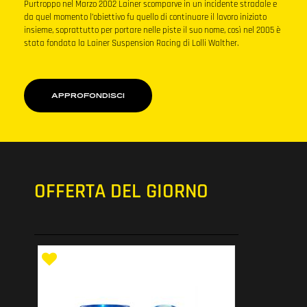
Purtroppo nel Marzo 2002 Lainer scomparve in un incidente stradale e
da quel momento l’obiettivo fu quello di continuare il lavoro iniziato
insieme, soprattutto per portare nelle piste il suo nome, così nel 2005 è
stata fondata la Lainer Suspension Racing di Lolli Walther.
APPROFONDISCI
OFFERTA DEL GIORNO