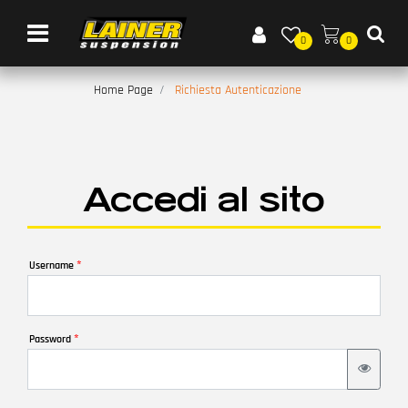
Open menu
0
0
Home Page
Richiesta Autenticazione
Accedi al sito
*
Username
*
Password
View pa