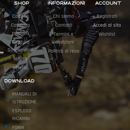
SHOP
INFORMAZIONI
ACCOUNT
Carrello
Chi siamo
Registrati
Catalogo
Contatti
Accedi al sito
prodotti
Termini e
Wishlist
Taratura
condizioni
Sospensioni
Politica di reso
Novità
Offerte
DOWNLOAD
MANUALI DI
ISTRUZIONE
ESPLOSO
RICAMBI
FORM