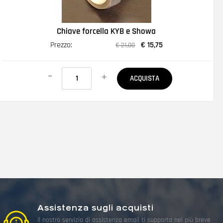
Chiave forcella KYB e Showa
Prezzo:
€ 15,75
€ 21,00
Quantità
ACQUISTA
Assistenza sugli acquisti
Il nostro servizio di assistenza email ti supporta nel più breve