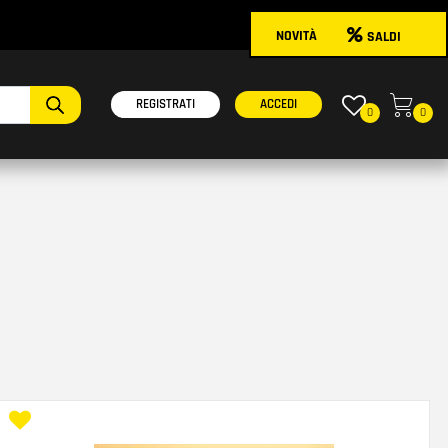
NOVITÀ
SALDI
onibili.
REGISTRATI
ACCEDI
0
0