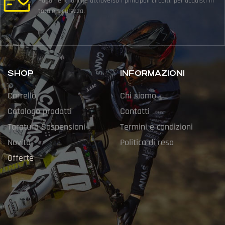
Pagamenti online attraverso i principali circuiti, per acquisti in
totale sicurezza.
SHOP
INFORMAZIONI
Carrello
Chi siamo
Catalogo prodotti
Contatti
Taratura Sospensioni
Termini e condizioni
Novità
Politica di reso
Offerte