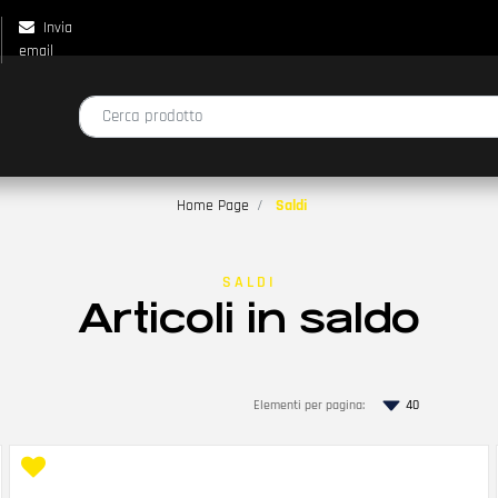
Invia
email
La modifica di un filtro aggiorna automaticamente gli altri filtri disp
Home Page
Saldi
SALDI
Articoli in saldo
Elementi per pagina: