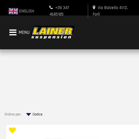
+39 347
Via Balzella 41/D,
ENGLISH
4685185
Forlì
Open menu
Ordina per: