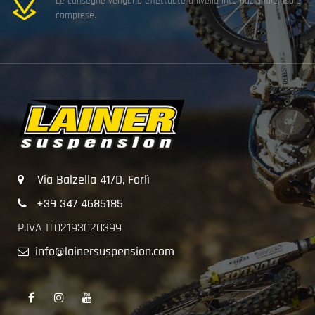
Le consegne vengono effettuate a livello internazionale, isole
comprese.
Via Balzella 41/D, Forlì
+39 347 4685185
P.IVA IT02193020399
info@lainersuspension.com