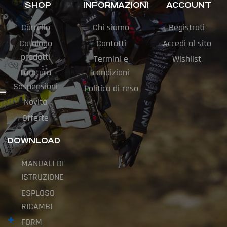
SHOP
INFORMAZIONI
ACCOUNT
Carrello
Chi siamo
Registrati
Catalogo
Contatti
Accedi al sito
prodotti
Termini e
Wishlist
Taratura
condizioni
Sospensioni
Politica di reso
Novità
Offerte
DOWNLOAD
MANUALI DI
ISTRUZIONE
ESPLOSO
RICAMBI
FORM