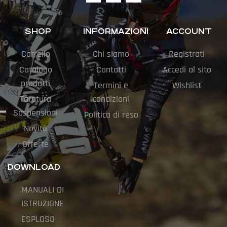
SHOP
INFORMAZIONI
ACCOUNT
Carrello
Chi siamo
Registrati
Catalogo
Contatti
Accedi al sito
prodotti
Termini e
Wishlist
Taratura
condizioni
Sospensioni
Politica di reso
Novità
Offerte
DOWNLOAD
MANUALI DI
ISTRUZIONE
ESPLOSO