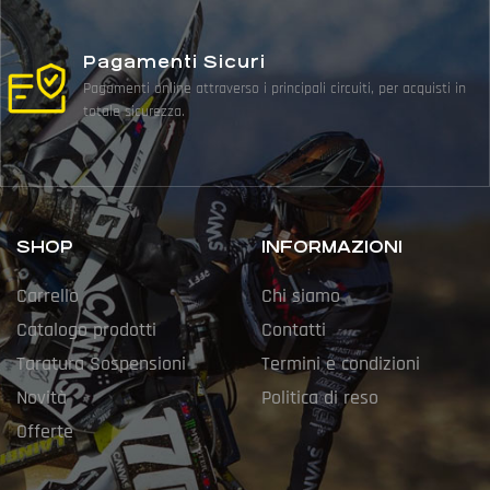
Pagamenti Sicuri
Pagamenti online attraverso i principali circuiti, per acquisti in
totale sicurezza.
SHOP
INFORMAZIONI
Carrello
Chi siamo
Catalogo prodotti
Contatti
Taratura Sospensioni
Termini e condizioni
Novità
Politica di reso
Offerte