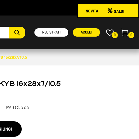
NOVITÀ
SALDI
onibili.
REGISTRATI
ACCEDI
0
0
B 16x28x7/10,5
KYB 16x28x7/10.5
IVA escl. 22%
GIUNGI