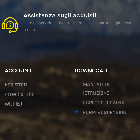
Assistenza sugli acquisti
Il nostro servizio di assistenza email ti supporta nel più breve
tempo possibile
ACCOUNT
DOWNLOAD
Registrati
MANUALI DI
ISTRUZIONE
Accedi al sito
ESPLOSO RICAMBI
Wishlist
FORM SOSPENSIONI