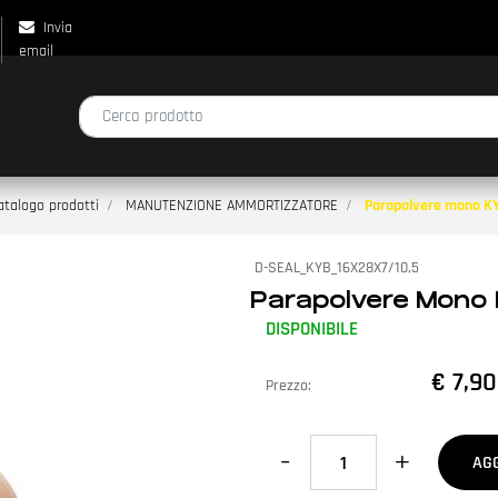
Invia
email
La modifica di un filtro aggiorna automaticamente gli altri filtri disp
atalogo prodotti
MANUTENZIONE AMMORTIZZATORE
Parapolvere mono KY
D-SEAL_KYB_16X28X7/10,5
Parapolvere Mono 
DISPONIBILE
€ 7,90
Prezzo:
Quantità
AG