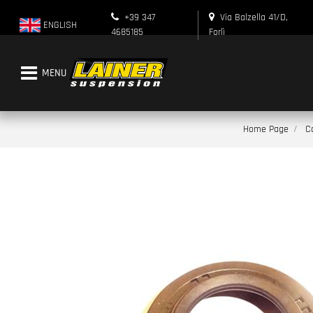
+39 347
Via Balzella 41/D,
ENGLISH
4685185
Forlì
Open menu
Home Page
C