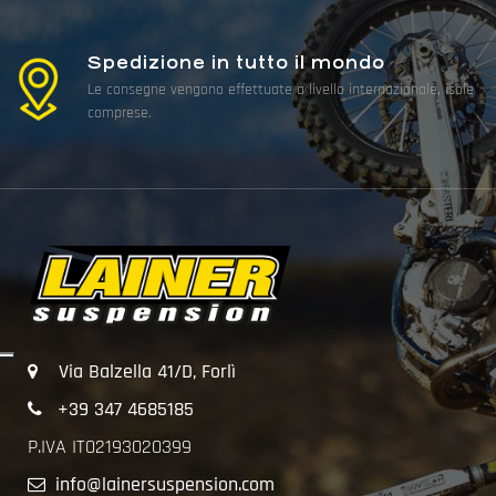
Spedizione in tutto il mondo
Le consegne vengono effettuate a livello internazionale, isole
comprese.
Via Balzella 41/D, Forlì
+39 347 4685185
P.IVA IT02193020399
info@lainersuspension.com