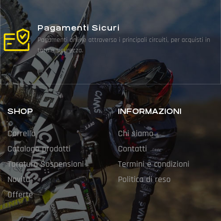
Pagamenti Sicuri
Pagamenti online attraverso i principali circuiti, per acquisti in
totale sicurezza.
SHOP
INFORMAZIONI
Carrello
Chi siamo
Catalogo prodotti
Contatti
Taratura Sospensioni
Termini e condizioni
Novità
Politica di reso
Offerte