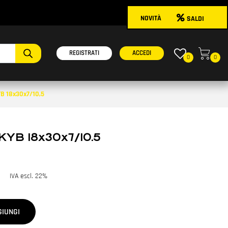
NOVITÀ
SALDI
onibili.
REGISTRATI
ACCEDI
0
0
B 18x30x7/10,5
KYB 18x30x7/10.5
IVA escl. 22%
GIUNGI