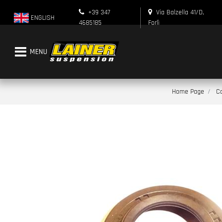
+39 347
Via Balzella 41/D,
ENGLISH
4685185
Forlì
Open menu
Home Page
Ca