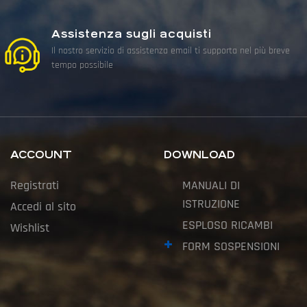
Assistenza sugli acquisti
Il nostro servizio di assistenza email ti supporta nel più breve
tempo possibile
ACCOUNT
DOWNLOAD
Registrati
MANUALI DI
ISTRUZIONE
Accedi al sito
ESPLOSO RICAMBI
Wishlist
FORM SOSPENSIONI