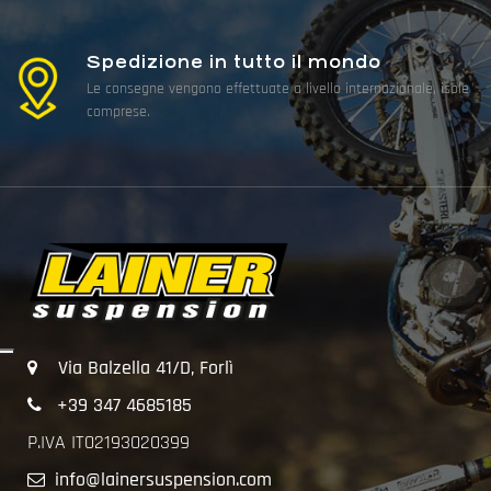
Spedizione in tutto il mondo
Le consegne vengono effettuate a livello internazionale, isole
comprese.
Via Balzella 41/D, Forlì
+39 347 4685185
P.IVA IT02193020399
info@lainersuspension.com