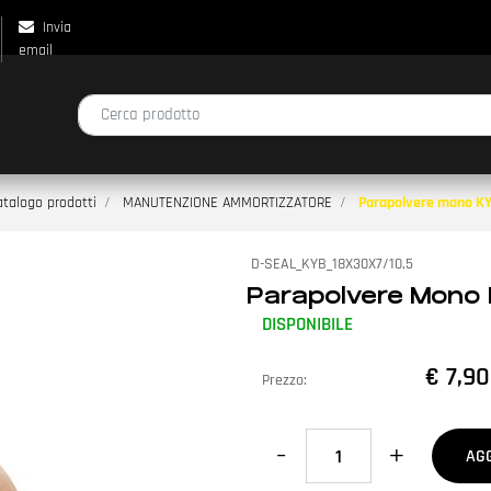
Invia
email
La modifica di un filtro aggiorna automaticamente gli altri filtri disp
talogo prodotti
MANUTENZIONE AMMORTIZZATORE
Parapolvere mono KY
D-SEAL_KYB_18X30X7/10,5
Parapolvere Mono 
DISPONIBILE
€ 7,90
Prezzo:
Quantità
AG