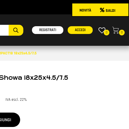
NOVITÀ
SALDI
onibili.
REGISTRATI
ACCEDI
0
0
PACT18 18x25x4,5/7,5
Showa 18x25x4.5/7.5
IVA escl. 22%
GIUNGI