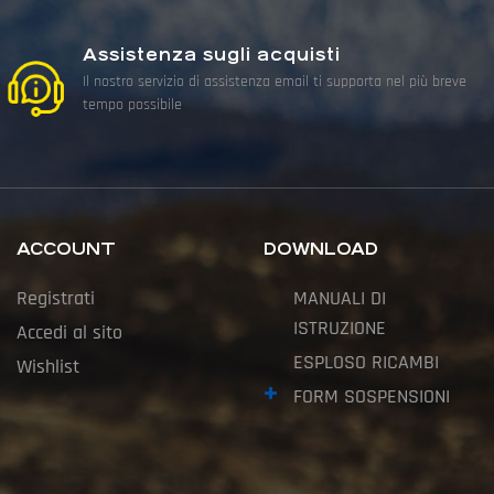
Assistenza sugli acquisti
Il nostro servizio di assistenza email ti supporta nel più breve
tempo possibile
ACCOUNT
DOWNLOAD
Registrati
MANUALI DI
ISTRUZIONE
Accedi al sito
ESPLOSO RICAMBI
Wishlist
FORM SOSPENSIONI