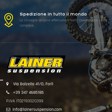
Spedizione in tutto il mondo
Le consegne vengono effettuate a livello internazionale, isole
comprese.
Via Balzella 41/D, Forlì
+39 347 4685185
P.IVA IT02193020399
info@lainersuspension.com