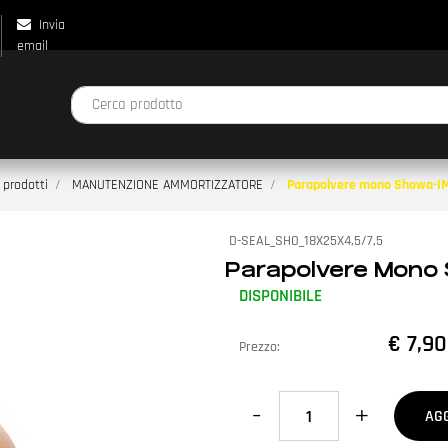
Invia
email
La modifica di un filtro aggiorna automaticamente gli altri filtri disp
 prodotti
MANUTENZIONE AMMORTIZZATORE
Parapolvere mono Showa-IM
D-SEAL_SHO_18X25X4,5/7,5
Parapolvere Mono 
DISPONIBILE
€ 7,90
Prezzo:
Quantità
AG