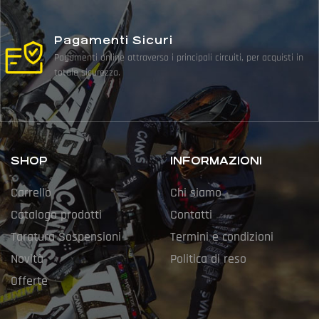
Pagamenti Sicuri
Pagamenti online attraverso i principali circuiti, per acquisti in
totale sicurezza.
SHOP
INFORMAZIONI
Carrello
Chi siamo
Catalogo prodotti
Contatti
Taratura Sospensioni
Termini e condizioni
Novità
Politica di reso
Offerte