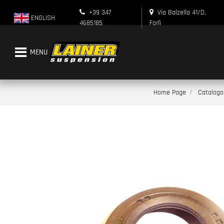
+39 347
Via Balzella 41/D,
ENGLISH
4685185
Forlì
Open menu
Home Page
Catalogo