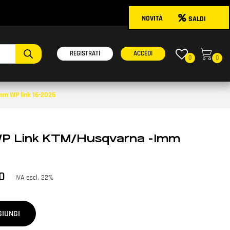
NOVITÀ
SALDI
onibili.
REGISTRATI
ACCEDI
0
0
mm WP link 16-2026
 WP Link KTM/Husqvarna -1mm
0
IVA escl. 22%
GIUNGI