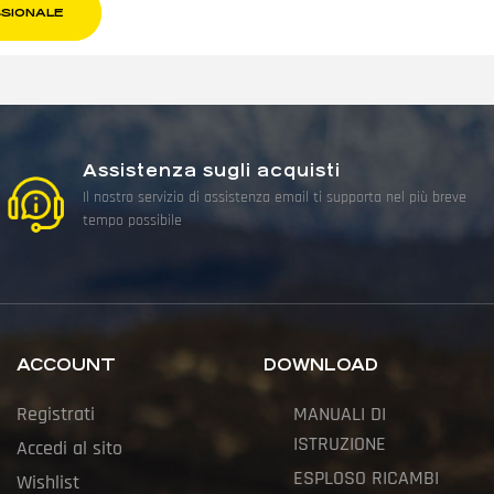
SSIONALE
Assistenza sugli acquisti
Il nostro servizio di assistenza email ti supporta nel più breve
tempo possibile
ACCOUNT
DOWNLOAD
Registrati
MANUALI DI
ISTRUZIONE
Accedi al sito
ESPLOSO RICAMBI
Wishlist