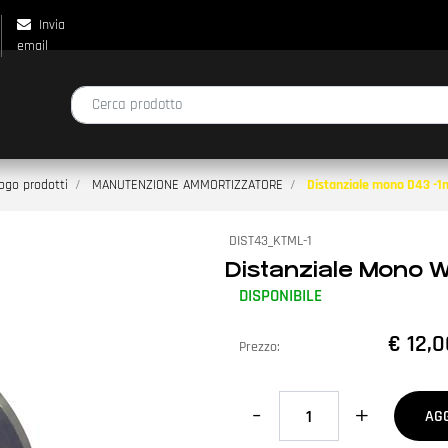
Invia
email
La modifica di un filtro aggiorna automaticamente gli altri filtri disp
ogo prodotti
MANUTENZIONE AMMORTIZZATORE
Distanziale mono D43 -1
DIST43_KTML-1
Distanziale Mono
DISPONIBILE
€ 12,0
Prezzo:
Quantità
AG