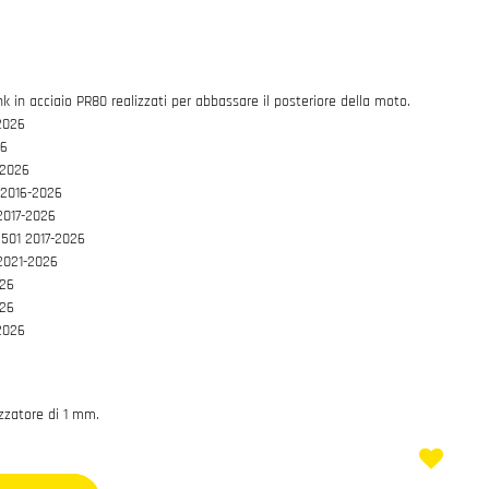
k in acciaio PR80 realizzati per abbassare il posteriore della moto.
2026
26
-2026
2016-2026
017-2026
01 2017-2026
2021-2026
26
26
2026
zzatore di 1 mm.