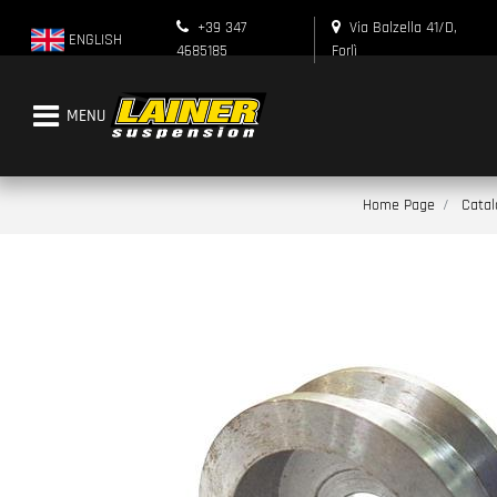
+39 347
Via Balzella 41/D,
ENGLISH
4685185
Forlì
Open menu
Home Page
Catal