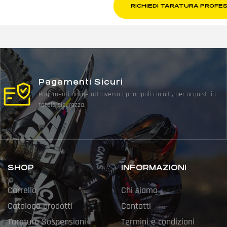
RICHIEDI TARATURA PROFE
Pagamenti Sicuri
Pagamenti online attraverso i principali circuiti, per acquisti in
totale sicurezza.
SHOP
INFORMAZIONI
Carrello
Chi siamo
Catalogo prodotti
Contatti
Taratura Sospensioni
Termini e condizioni