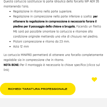
Questa cartuccia sostituisce la parte idraulica della forcella WP AER 35
mantenendo l’aria.
Regolazione in ritorno nella parte superiore.
Regolazione in compressione nella parte inferiore a scelta:
per
ottenere la regolazione in compressione è necessario forare il
piedino per il passaggio della chiave a brugola.
Facendo un filetto
M6 sará poi possibile smontare la cartuccia e ritornare alla
condizione originale mettendo una vite di chiusura nel piedino.
Pistoni compressione e ritorno da 23 mm.
Asta 12 mm
La cartuccia MINIPRO permetterá di ottenere una forcella completamente
regolabile sia in compressione che in ritorno.
NOTA BENE:
Per il montaggio è necessaria la chiave specifica (clicca sul
link)
RICHIEDI TARATURA PROFESSIONALE