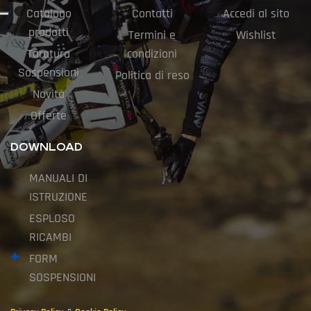
Catalogo
Contatti
Accedi al sito
prodotti
Termini e
Wishlist
Taratura
condizioni
Sospensioni
Politica di reso
Novità
Offerte
DOWNLOAD
MANUALI DI
ISTRUZIONE
ESPLOSO
RICAMBI
FORM
SOSPENSIONI