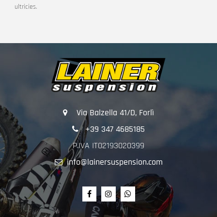
ultricies.
Via Balzella 41/D, Forlì
+39 347 4685185
P.IVA IT02193020399
info@lainersuspension.com