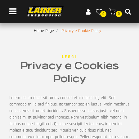
Open menu
0
0
Home Page
Privacy e Cookie Policy
LEGGI
Privacy e Cookies
Policy
Lorem ipsum dolor sit amet, consectetur adipiscing elit. Sed
commodo mi id orci finibus, ac tempor sapien luctus. Proin maximus
cursus eros sit amet tincidunt. Suspendisse cursus justo vel nunc
dignissim, at pulvinar orci rhoncus. Nam vestibulum nibh magna, in
finibus neque fringilla at. Quisque suscipit lectus eros, imperdiet
molestie arcu tincidunt sed. Mauris vehicula risus nisl, nec
commodo ex ullamcorper pellentesque. Pellentesque at luctus nunc,