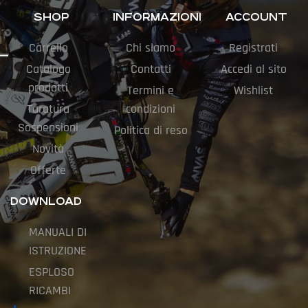
SHOP
INFORMAZIONI
ACCOUNT
Carrello
Chi siamo
Registrati
Catalogo
Contatti
Accedi al sito
prodotti
Termini e
Wishlist
Taratura
condizioni
Sospensioni
Politica di reso
Novità
Offerte
DOWNLOAD
MANUALI DI
ISTRUZIONE
ESPLOSO
RICAMBI