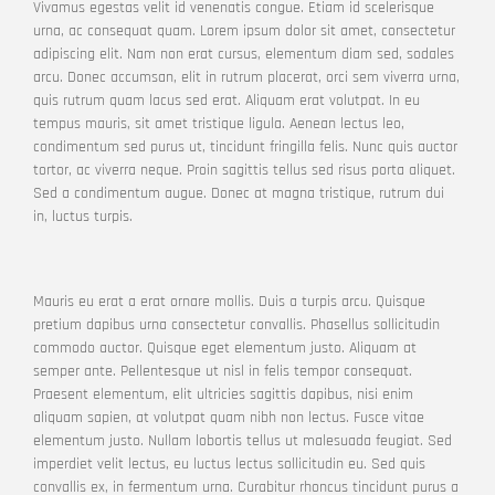
Vivamus egestas velit id venenatis congue. Etiam id scelerisque
urna, ac consequat quam. Lorem ipsum dolor sit amet, consectetur
adipiscing elit. Nam non erat cursus, elementum diam sed, sodales
arcu. Donec accumsan, elit in rutrum placerat, orci sem viverra urna,
quis rutrum quam lacus sed erat. Aliquam erat volutpat. In eu
tempus mauris, sit amet tristique ligula. Aenean lectus leo,
condimentum sed purus ut, tincidunt fringilla felis. Nunc quis auctor
tortor, ac viverra neque. Proin sagittis tellus sed risus porta aliquet.
Sed a condimentum augue. Donec at magna tristique, rutrum dui
in, luctus turpis.
Mauris eu erat a erat ornare mollis. Duis a turpis arcu. Quisque
pretium dapibus urna consectetur convallis. Phasellus sollicitudin
commodo auctor. Quisque eget elementum justo. Aliquam at
semper ante. Pellentesque ut nisl in felis tempor consequat.
Praesent elementum, elit ultricies sagittis dapibus, nisi enim
aliquam sapien, at volutpat quam nibh non lectus. Fusce vitae
elementum justo. Nullam lobortis tellus ut malesuada feugiat. Sed
imperdiet velit lectus, eu luctus lectus sollicitudin eu. Sed quis
convallis ex, in fermentum urna. Curabitur rhoncus tincidunt purus a