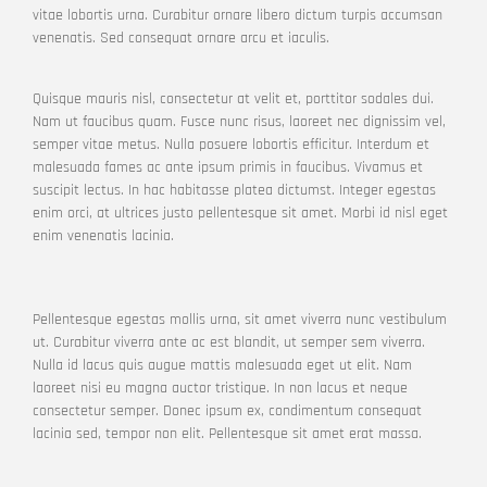
vitae lobortis urna. Curabitur ornare libero dictum turpis accumsan
venenatis. Sed consequat ornare arcu et iaculis.
Quisque mauris nisl, consectetur at velit et, porttitor sodales dui.
Nam ut faucibus quam. Fusce nunc risus, laoreet nec dignissim vel,
semper vitae metus. Nulla posuere lobortis efficitur. Interdum et
malesuada fames ac ante ipsum primis in faucibus. Vivamus et
suscipit lectus. In hac habitasse platea dictumst. Integer egestas
enim orci, at ultrices justo pellentesque sit amet. Morbi id nisl eget
enim venenatis lacinia.
Pellentesque egestas mollis urna, sit amet viverra nunc vestibulum
ut. Curabitur viverra ante ac est blandit, ut semper sem viverra.
Nulla id lacus quis augue mattis malesuada eget ut elit. Nam
laoreet nisi eu magna auctor tristique. In non lacus et neque
consectetur semper. Donec ipsum ex, condimentum consequat
lacinia sed, tempor non elit. Pellentesque sit amet erat massa.