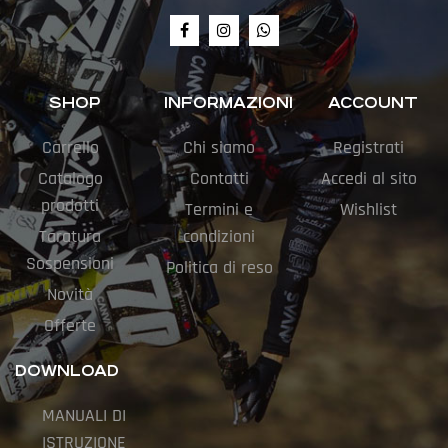
SHOP
INFORMAZIONI
ACCOUNT
Carrello
Chi siamo
Registrati
Catalogo
Contatti
Accedi al sito
prodotti
Termini e
Wishlist
Taratura
condizioni
Sospensioni
Politica di reso
Novità
Offerte
DOWNLOAD
MANUALI DI
ISTRUZIONE