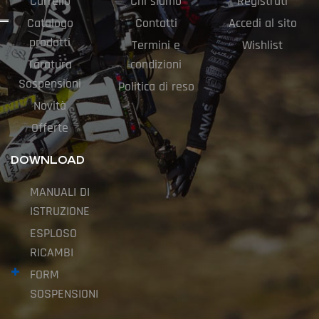
Carrello
Chi siamo
Registrati
Catalogo
Contatti
Accedi al sito
prodotti
Termini e
Wishlist
Taratura
condizioni
Sospensioni
Politica di reso
Novità
Offerte
DOWNLOAD
MANUALI DI
ISTRUZIONE
ESPLOSO
RICAMBI
FORM
SOSPENSIONI