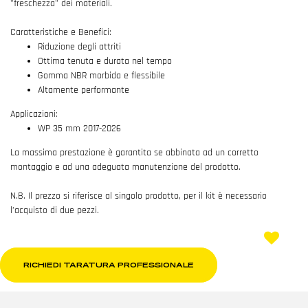
"freschezza" dei materiali.
Caratteristiche e Benefici:
Riduzione degli attriti
Ottima tenuta e durata nel tempo
Gomma NBR morbida e flessibile
Altamente performante
Applicazioni:
WP 35 mm 2017-2026
La massima prestazione è garantita se abbinata ad un corretto
montaggio e ad una adeguata manutenzione del prodotto.
N.B. Il prezzo si riferisce al singolo prodotto, per il kit è necessario
l’acquisto di due pezzi.
RICHIEDI TARATURA PROFESSIONALE