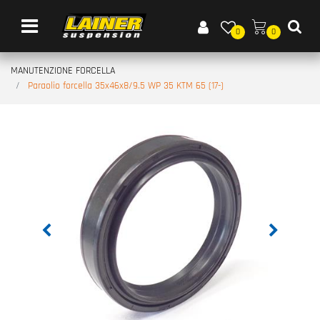
Open menu
0
0
MANUTENZIONE FORCELLA
Paraolio forcella 35x46x8/9.5 WP 35 KTM 65 (17-)