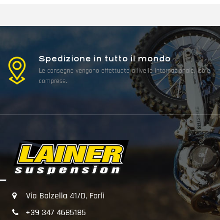
Spedizione in tutto il mondo
Le consegne vengono effettuate a livello internazionale, isole
comprese.
Via Balzella 41/D, Forlì
+39 347 4685185