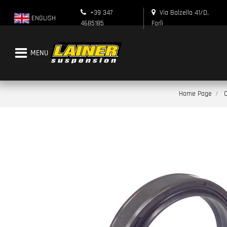
+39 347
Via Balzella 41/D,
ENGLISH
4685185
Forlì
Open menu
Home Page
C