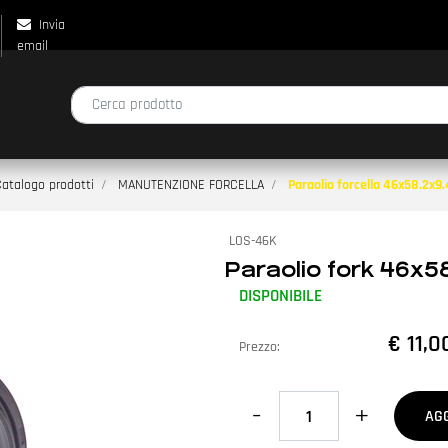
Invia
email
La modifica di un filtro aggiorna automaticamente gli altri filtri disp
atalogo prodotti
MANUTENZIONE FORCELLA
Paraolio forcella 46x58.2x9
LOS-46K
Paraolio fork 46x5
DISPONIBILE
€ 11,0
Prezzo:
Quantità
AG