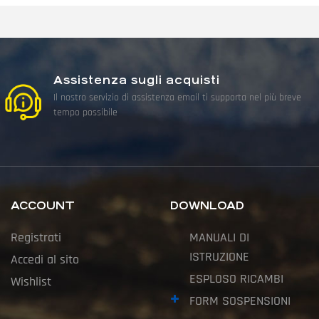
Assistenza sugli acquisti
Il nostro servizio di assistenza email ti supporta nel più breve
tempo possibile
ACCOUNT
DOWNLOAD
Registrati
MANUALI DI
ISTRUZIONE
Accedi al sito
ESPLOSO RICAMBI
Wishlist
FORM SOSPENSIONI