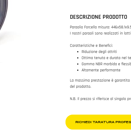
DESCRIZIONE PRODOTTO
Paraolio Forcella misura: 446x58.1x9.
I nostri paraoli sono realizzati in lot
Caratteristiche e Benefici:
Riduzione degli attriti
Ottima tenuta e durata nel 
Gomma NBR morbida e flessib
Altamente performante
La massima prestazione è garantita
del prodotto.
N.B. Il prezzo si riferisce al singolo p
RICHIEDI TARATURA PROFE