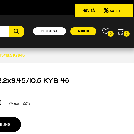
NOVITÀ
SALDI
onibili.
REGISTRATI
ACCEDI
0
0
.45/10.5 KYB46
8.2x9.45/10.5 KYB 46
0
IVA escl. 22%
GIUNGI