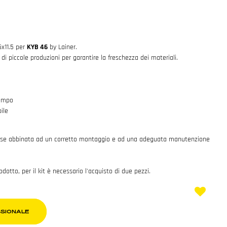
5x11.5 per
KYB 46
by Lainer.
ti di piccole produzioni per garantire la freschezza dei materiali.
tempo
ile
 se abbinata ad un corretto montaggio e ad una adeguata manutenzione
rodotto, per il kit è necessario l'acquisto di due pezzi.
SSIONALE