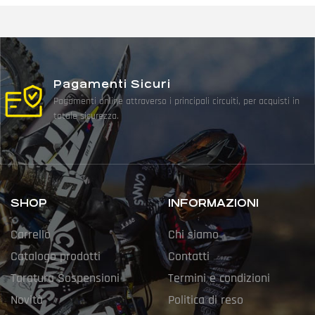
Pagamenti Sicuri
Pagamenti online attraverso i principali circuiti, per acquisti in
totale sicurezza.
SHOP
INFORMAZIONI
Carrello
Chi siamo
Catalogo prodotti
Contatti
Taratura Sospensioni
Termini e condizioni
Novità
Politica di reso