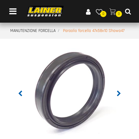
Open menu
0
0
MANUTENZIONE FORCELLA
Paraolio forcella 47x58x10 Showa47