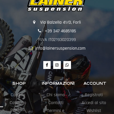
Via Balzella 41/D, Forlì
+39 347 4685185
P.IVA IT02193020399
info@lainersuspension.com
SHOP
INFORMAZIONI
ACCOUNT
Carrello
Chi siamo
Registrati
Catalogo
Contatti
Accedi al sito
prodotti
Termini e
Wishlist