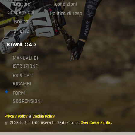
Taratura
condizioni
Sospensioni
Politica di reso
Novità
Offerte
DOWNLOAD
MANUALI DI
ISTRUZIONE
ESPLOSO
RICAMBI
FORM
SOSPENSIONI
Privacy Policy
&
Cookie Policy
© 2023
Tutti i diritti riservati. Realizzato da
Over Cover Scriba
.