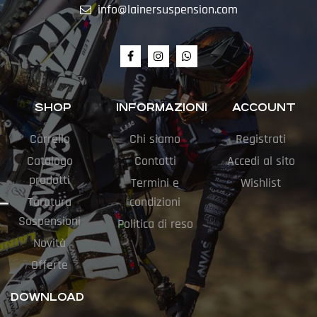
info@lainersuspension.com
SHOP
INFORMAZIONI
ACCOUNT
Carrello
Chi siamo
Registrati
Catalogo
Contatti
Accedi al sito
prodotti
Termini e
Wishlist
Taratura
condizioni
Sospensioni
Politica di reso
Novità
Offerte
DOWNLOAD