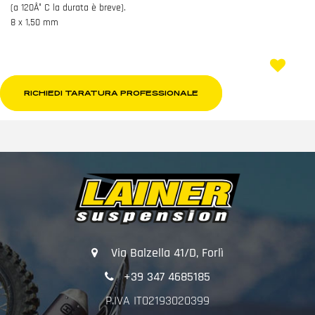
(a 120Â° C la durata è breve).
8 x 1,50 mm
RICHIEDI TARATURA PROFESSIONALE
Via Balzella 41/D, Forlì
+39 347 4685185
P.IVA IT02193020399