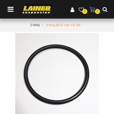
Open menu
0
0
O-RING
O-Ring 8x1,5 vite 1/8 WP