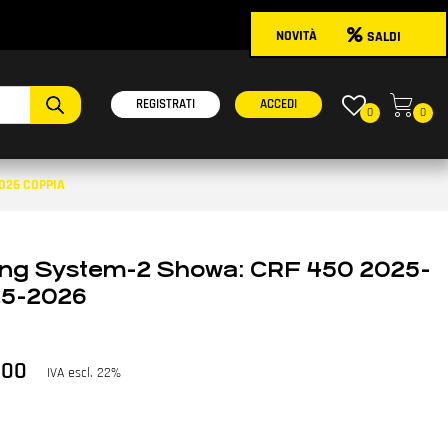
NOVITÀ
SALDI
onibili.
REGISTRATI
ACCEDI
0
0
026 COPPIA
ing System-2 Showa: CRF 450 2025-
25-2026
,00
IVA escl. 22%