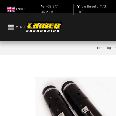
+39 347
Via Balzella 41/D,
ENGLISH
4685185
Forlì
Open menu
Home Page