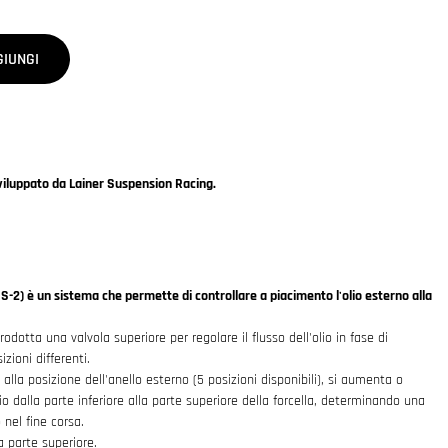
GIUNGI
viluppato da Lainer Suspension Racing.
-2) è un sistema che permette di controllare a piacimento l'olio esterno alla
odotta una valvola superiore per regolare il flusso dell'olio in fase di
ioni differenti.
e alla posizione dell'anello esterno (5 posizioni disponibili), si aumenta o
io dalla parte inferiore alla parte superiore della forcella, determinando una
nel fine corsa.
a parte superiore.