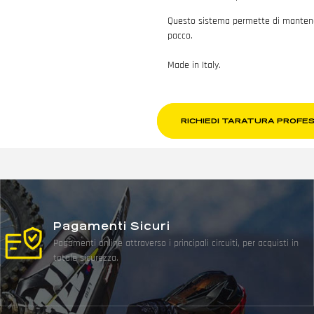
Questo sistema permette di mantenere
pacco.
Made in Italy.
RICHIEDI TARATURA PROFE
Pagamenti Sicuri
Pagamenti online attraverso i principali circuiti, per acquisti in
totale sicurezza.