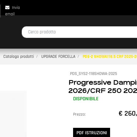
Invia
email
La modifica di un filtro aggiorna automaticamente gli altri filtri disp
Catalogo prodotti
UPGRADE FORCELLA
PDS-2 SHOWA118.5 CRF 2025-2
PDS_SYS2-118SHOWA-2025
Progressive Damp
2026/CRF 250 20
DISPONIBILE
€ 260
Prezzo:
PDF ISTRUZIONI