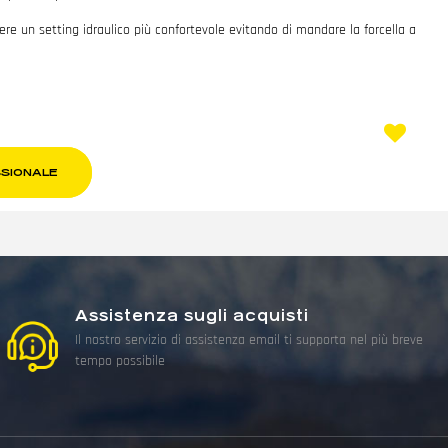
 un setting idraulico più confortevole evitando di mandare la forcella a
SSIONALE
Assistenza sugli acquisti
Il nostro servizio di assistenza email ti supporta nel più breve
tempo possibile