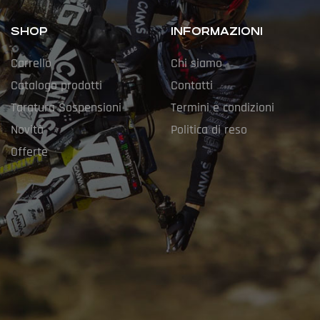
SHOP
INFORMAZIONI
Carrello
Chi siamo
Catalogo prodotti
Contatti
Taratura Sospensioni
Termini e condizioni
Novità
Politica di reso
Offerte