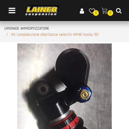
Open menu
0
0
UPGRADE AMMORTIZZATORE
Kit compressione alte/basse velocità WP46 Husky 701