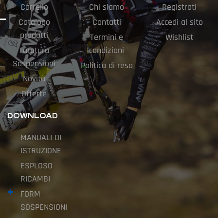
Carrello
Chi siamo
Registrati
Catalogo
Contatti
Accedi al sito
prodotti
Termini e
Wishlist
Taratura
condizioni
Sospensioni
Politica di reso
Novità
Offerte
DOWNLOAD
MANUALI DI
ISTRUZIONE
ESPLOSO
RICAMBI
FORM
SOSPENSIONI